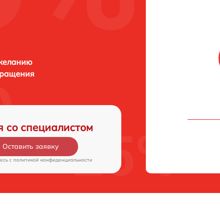
 желанию
бращения
я со специалистом
Оставить заявку
есь c
политикой конфиденциальности