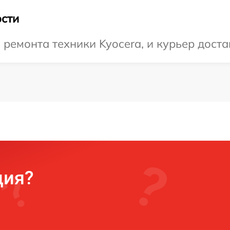
сти
емонта техники Kyocera, и курьер достав
ция?