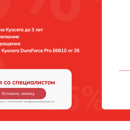
а Kyocera до 3 лет
 желанию
бращения
а
Kyocera DuraForce Pro E6810 от 35
я со специалистом
Оставить заявку
есь c
политикой конфиденциальности