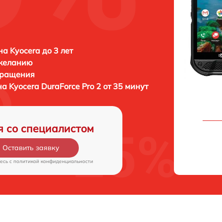
а Kyocera до 3 лет
 желанию
бращения
на
Kyocera DuraForce Pro 2 от 35 минут
я со специалистом
Оставить заявку
есь c
политикой конфиденциальности