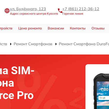
ул. Будённого, 123
+7 (861) 212-36-12
Адрес сервисного центра Kyocera
Горячая линия
тройств
Цена ремонта
Вакансии
Контакты
Отзывы
йств
Ремонт Смартфонов
Ремонт Смартфона DuraFo
а SIM-
она
rce Pro