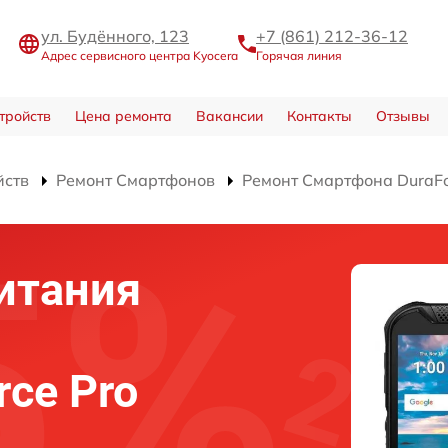
ул. Будённого, 123
+7 (861) 212-36-12
Адрес сервисного центра Kyocera
Горячая линия
тройств
Цена ремонта
Вакансии
Контакты
Отзывы
йств
Ремонт Смартфонов
Ремонт Смартфона DuraFo
итания
rce Pro