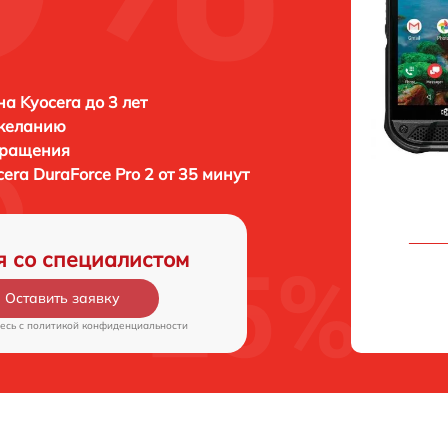
а Kyocera до 3 лет
 желанию
бращения
cera DuraForce Pro 2 от 35 минут
я со специалистом
Оставить заявку
есь c
политикой конфиденциальности