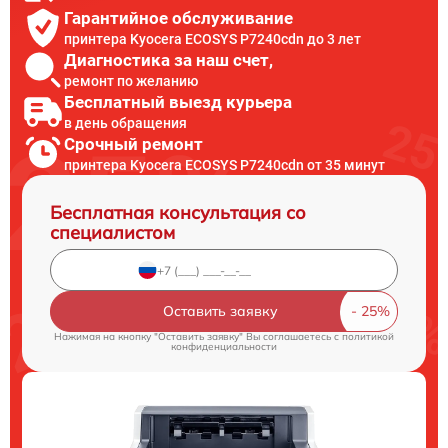
Гарантийное обслуживание
принтера Kyocera ECOSYS P7240cdn до 3 лет
Диагностика за наш счет,
ремонт по желанию
Бесплатный выезд курьера
в день обращения
Срочный ремонт
принтера Kyocera ECOSYS P7240cdn от 35 минут
Бесплатная консультация со
специалистом
Оставить заявку
Нажимая на кнопку "Оставить заявку" Вы соглашаетесь c
политикой
конфиденциальности