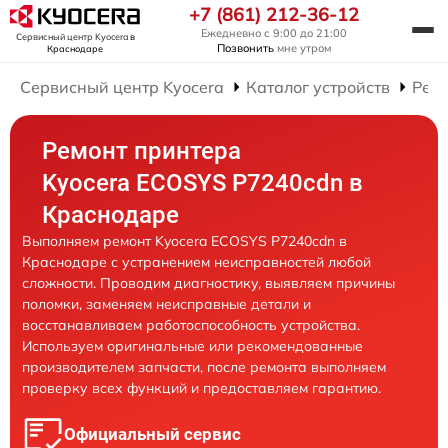
+7 (861) 212-36-12
Ежедневно с 9:00 до 21:00
Сервисный центр Kyocera
в
Позвонить
мне утром
Краснодаре
Сервисный центр Kyocera
Каталог устройств
Рем
Ремонт принтера
Kyocera ECOSYS P7240cdn в
Краснодаре
Выполняем ремонт Kyocera ECOSYS P7240cdn в
Краснодаре с устранением неисправностей любой
сложности. Проводим диагностику, выявляем причины
поломки, заменяем неисправные детали и
восстанавливаем работоспособность устройства.
Используем оригинальные или рекомендованные
производителем запчасти, после ремонта выполняем
проверку всех функций и предоставляем гарантию.
Официальный сервис