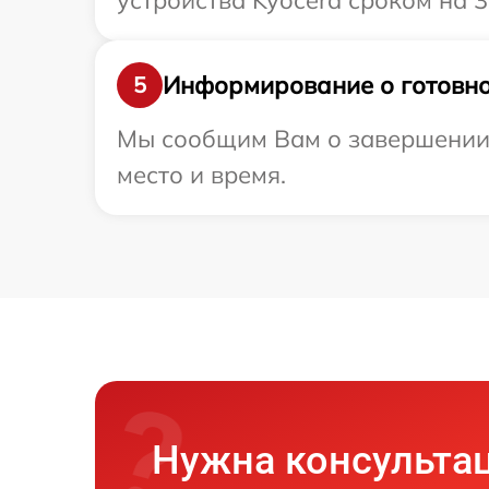
устройства Kyocera сроком на 3
Информирование о готовно
5
Мы сообщим Вам о завершении р
место и время.
Нужна консульта