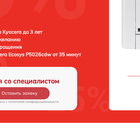
 Kyocera до 3 лет
 желанию
бращения
era Ecosys P5026cdw от 35 минут
я со специалистом
Оставить заявку
есь c
политикой конфиденциальности