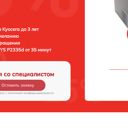
 Kyocera до 3 лет
 желанию
бращения
YS P2335d от 35 минут
я со специалистом
Оставить заявку
есь c
политикой конфиденциальности