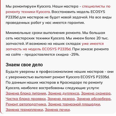
Мы ремонтируем Kyocera. Наши мастера -
специалисты по
ремонту техники Kyocera
. Восстановить модель ECOSYS
P2335d для мастеров не будет новой задачей. На все виды
проведенных работ у нас имеется гарантия.
Минимальные сроки выполнения ремонта. Мы большая
сеть мастерских техники Kyocera. Мы имеем более 20 тыс.
запчастей. И возможно на наших складах
уже имеется
запчасть на модель ECOSYS P2335d
. При заказе ремонта
на сайте - предоставляется скидка -25%.
Знаем свое дело
Будьте уверены в профессионализме наших мастеров - они
с уверенностью выполнят ремонт Kyocera ECOSYS P2335d.
По данным наших мастеров в Краснодаре по ремонту
Kyocera, наиболее востребованы следующие услуги:
Замена блока питания
,
Замена дуплекса
,
Замена сканера
,
Чистка блока проявки
,
Замена лазера
,
Замена абсорбера
,
Ремонт автоподатчика
,
Замена тормозной площадки
,
Замена термопленки
,
Замена печки
.