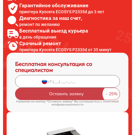
Гарантийное обслуживание
принтера Kyocera ECOSYS P2335d до 3 лет
Диагностика за наш счет,
ремонт по желанию
Бесплатный выезд курьера
в день обращения
Срочный ремонт
принтера Kyocera ECOSYS P2335d от 35 минут
Бесплатная консультация со
специалистом
Оставить заявку
Нажимая на кнопку "Оставить заявку" Вы соглашаетесь c
политикой
конфиденциальности