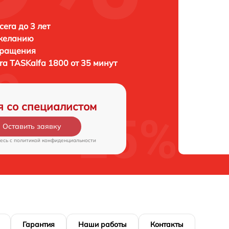
era до 3 лет
 желанию
бращения
ra TASKalfa 1800 от 35 минут
я со специалистом
Оставить заявку
есь c
политикой конфиденциальности
Гарантия
Наши работы
Контакты