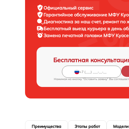
Официальный сервис
Гарантийное обслуживание
МФУ Kyoc
Диагностика за наш счет,
ремонт по
Бесплатный выезд курьера
в день о
Замена печатной головки МФУ
Kyoce
Бесплатная консультаци
Нажимая на кнопку "Оставить заявку" Вы соглашает
Преимущества
Этапы работ
Модели