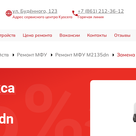
ул. Будённого, 123
+7 (861) 212-36-12
Адрес сервисного центра Kyocera
Горячая линия
тройств
Цена ремонта
Вакансии
Контакты
Отзывы
йств
Ремонт МФУ
Ремонт МФУ M2135dn
Замена
са
dn