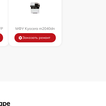
FP
МФУ Kyocera m2040dn
Заказать ремонт
аре