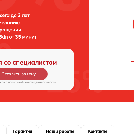
era до 3 лет
 желанию
бращения
5dn от 35 минут
я со специалистом
Оставить заявку
есь c
политикой конфиденциальности
Гарантия
Наши работы
Контакты