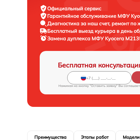
Официальный сервис
Гарантийное обслуживание
МФУ Kyoc
Диагностика за наш счет,
ремонт по
Бесплатный выезд курьера
в день о
Замена дуплекса МФУ
Kyocera M213
Бесплатная консультаци
Нажимая на кнопку "Оставить заявку" Вы соглашает
Преимущества
Этапы работ
Модели