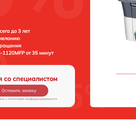
era до 3 лет
 желанию
бращения
S-1120MFP от 35 минут
я со специалистом
Оставить заявку
есь c
политикой конфиденциальности