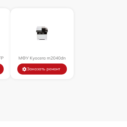
FP
МФУ Kyocera m2040dn
Заказать ремонт