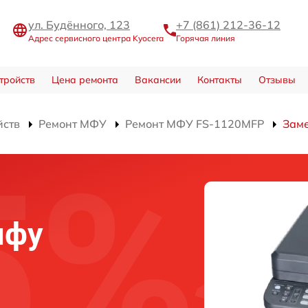
ул. Будённого, 123
+7 (861) 212-36-12
Адрес сервисного центра Kyocera
Горячая линия
тройств
Цена ремонта
Вакансии
Контакты
Отзывы
йств
Ремонт МФУ
Ремонт МФУ FS-1120MFP
Зам
мфу