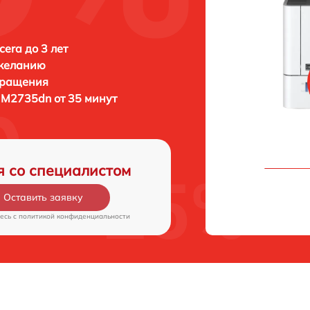
era до 3 лет
 желанию
бращения
 M2735dn от 35 минут
я со специалистом
Оставить заявку
есь c
политикой конфиденциальности