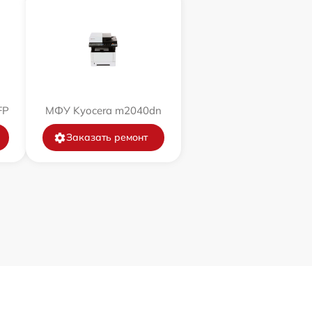
FP
МФУ Kyocera m2040dn
Заказать ремонт