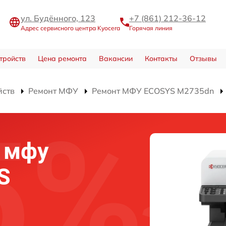
ул. Будённого, 123
+7 (861) 212-36-12
Адрес сервисного центра Kyocera
Горячая линия
тройств
Цена ремонта
Вакансии
Контакты
Отзывы
йств
Ремонт МФУ
Ремонт МФУ ECOSYS M2735dn
 мфу
S