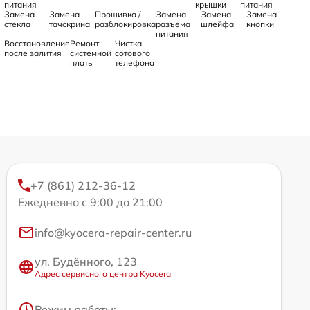
питания
крышки
питания
Замена
Замена
Прошивка /
Замена
Замена
Замена
стекла
тачскрина
разблокировка
разъема
шлейфа
кнопки
питания
Восстановление
Ремонт
Чистка
после залития
системной
сотового
платы
телефона
+7 (861) 212-36-12
Ежедневно с 9:00 до 21:00
info@kyocera-repair-center.ru
ул. Будённого, 123
Адрес сервисного центра Kyocera
Режим работы: