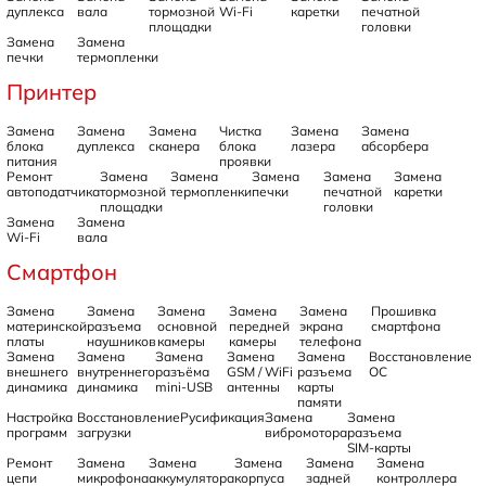
дуплекса
вала
тормозной
Wi-Fi
каретки
печатной
площадки
головки
Замена
Замена
печки
термопленки
Принтер
Замена
Замена
Замена
Чистка
Замена
Замена
блока
дуплекса
сканера
блока
лазера
абсорбера
питания
проявки
Ремонт
Замена
Замена
Замена
Замена
Замена
автоподатчика
тормозной
термопленки
печки
печатной
каретки
площадки
головки
Замена
Замена
Wi-Fi
вала
Смартфон
Замена
Замена
Замена
Замена
Замена
Прошивка
материнской
разъема
основной
передней
экрана
смартфона
платы
наушников
камеры
камеры
телефона
Замена
Замена
Замена
Замена
Замена
Восстановление
внешнего
внутреннего
разъёма
GSM / WiFi
разъема
ОС
динамика
динамика
mini-USB
антенны
карты
памяти
Настройка
Восстановление
Русификация
Замена
Замена
программ
загрузки
вибромотора
разъема
SIM-карты
Ремонт
Замена
Замена
Замена
Замена
Замена
цепи
микрофона
аккумулятора
корпуса
задней
контроллера