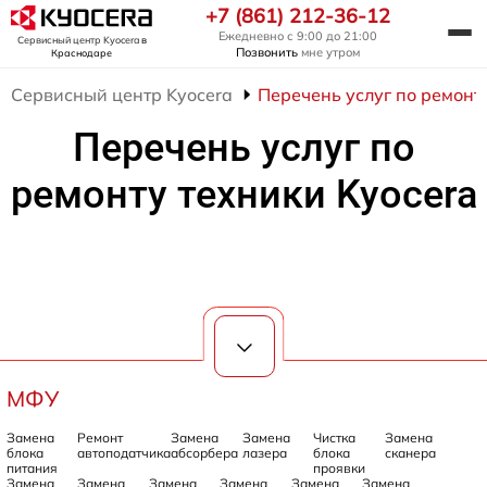
+7 (861) 212-36-12
Ежедневно с 9:00 до 21:00
Сервисный центр Kyocera
в
Позвонить
мне утром
Краснодаре
Сервисный центр Kyocera
Перечень услуг по ремонт
Перечень услуг по
ремонту техники Kyocera
МФУ
Замена
Ремонт
Замена
Замена
Чистка
Замена
блока
автоподатчика
абсорбера
лазера
блока
сканера
питания
проявки
Замена
Замена
Замена
Замена
Замена
Замена